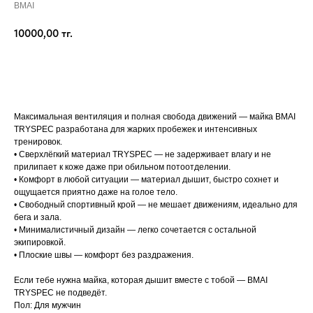
BMAI
10000,00
тг.
Добавить в корзину
Максимальная вентиляция и полная свобода движений — майка BMAI
TRYSPEC разработана для жарких пробежек и интенсивных
тренировок.
• Сверхлёгкий материал TRYSPEC — не задерживает влагу и не
прилипает к коже даже при обильном потоотделении.
• Комфорт в любой ситуации — материал дышит, быстро сохнет и
ощущается приятно даже на голое тело.
• Свободный спортивный крой — не мешает движениям, идеально для
бега и зала.
• Минималистичный дизайн — легко сочетается с остальной
экипировкой.
• Плоские швы — комфорт без раздражения.
Если тебе нужна майка, которая дышит вместе с тобой — BMAI
TRYSPEC не подведёт.
Пол: Для мужчин